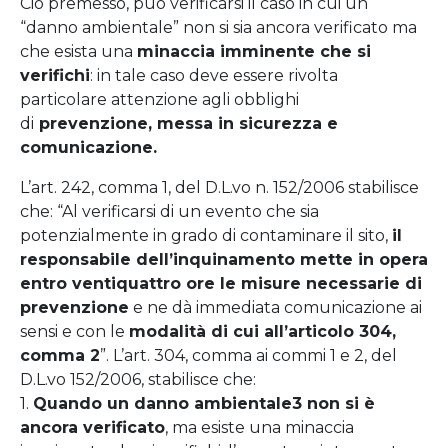
Ciò premesso, può verificarsi il caso in cui un
“danno ambientale” non si sia ancora verificato ma
che esista una
minaccia imminente che si
verifichi
: in tale caso deve essere rivolta
particolare attenzione agli obblighi
di
prevenzione, messa in sicurezza e
comunicazione.
L’art. 242, comma 1, del D.L.vo n. 152/2006 stabilisce
che: “Al verificarsi di un evento che sia
potenzialmente in grado di contaminare il sito,
il
responsabile dell’inquinamento mette in opera
entro ventiquattro ore le misure necessarie di
prevenzione
e ne dà immediata comunicazione ai
sensi e con le
modalità di cui all’articolo 304,
comma 2
”. L’art. 304, comma ai commi 1 e 2, del
D.L.vo 152/2006, stabilisce che:
1.
Quando un danno ambientale3 non si è
ancora verificato
, ma esiste una minaccia