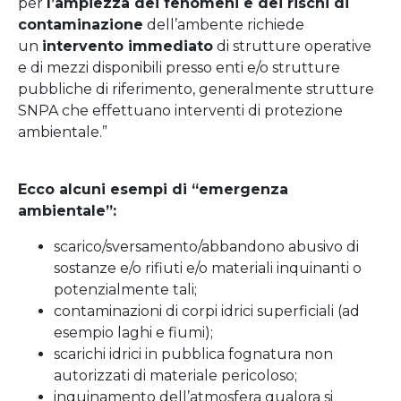
per
l’ampiezza dei fenomeni e dei rischi di
contaminazione
dell’ambente richiede
un
intervento immediato
di strutture operative
e di mezzi disponibili presso enti e/o strutture
pubbliche di riferimento, generalmente strutture
SNPA che effettuano interventi di protezione
ambientale.”
Ecco alcuni esempi di “emergenza
ambientale”:
scarico/sversamento/abbandono abusivo di
sostanze e/o rifiuti e/o materiali inquinanti o
potenzialmente tali;
contaminazioni di corpi idrici superficiali (ad
esempio laghi e fiumi);
scarichi idrici in pubblica fognatura non
autorizzati di materiale pericoloso;
inquinamento dell’atmosfera qualora si