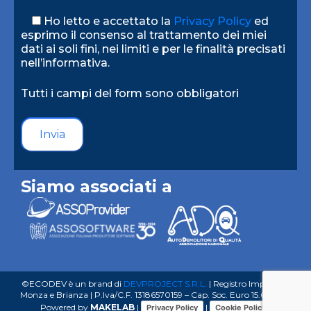
Ho letto e accettato la
Privacy Policy
ed
esprimo il consenso al trattamento dei miei
dati ai soli fini, nei limiti e per le finalità precisati
nell’informativa.
Tutti i campi del form sono obbligatori
Alternative:
Siamo associati a
©ECODEV è un brand di
DEVPROJECT S.R.L.
| Registro Imprese di
Monza e Brianza | P.Iva/C.F. 13186570159 – Cap. Soc. Euro 15.600 I.V.
Powered by
MAKELAB
|
|
Privacy Policy
Cookie Policy